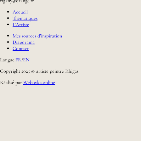
rigany@orange.fr
Accueil
Thématiques
L’Artiste
Mes sources d’inspiration
Diaporama
Contact
Langue:
FR
/
EN
Copyright 2025 © artiste peintre Rhigas
Réalisé par
Webovka.online