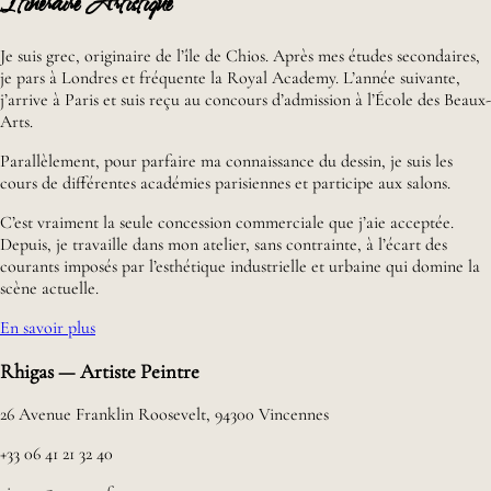
Itinéraire Artistique
Je suis grec, originaire de l’île de Chios. Après mes études secondaires,
je pars à Londres et fréquente la Royal Academy. L’année suivante,
j’arrive à Paris et suis reçu au concours d’admission à l’École des Beaux-
Arts.
Parallèlement, pour parfaire ma connaissance du dessin, je suis les
cours de différentes académies parisiennes et participe aux salons.
C’est vraiment la seule concession commerciale que j’aie acceptée.
Depuis, je travaille dans mon atelier, sans contrainte, à l’écart des
courants imposés par l’esthétique industrielle et urbaine qui domine la
scène actuelle.
En savoir plus
Rhigas — Artiste Peintre
26 Avenue Franklin Roosevelt, 94300 Vincennes
+33 06 41 21 32 40