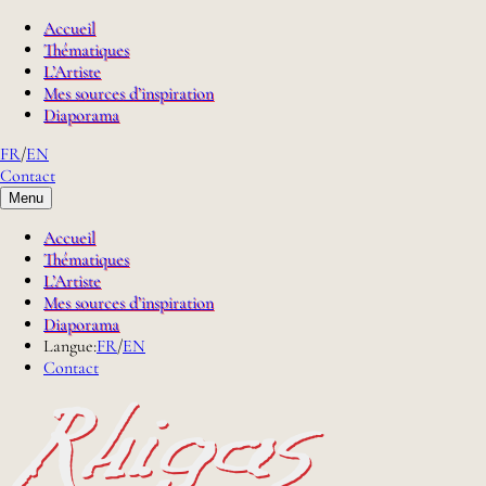
Accueil
Thématiques
L’Artiste
Mes sources d’inspiration
Diaporama
FR
/
EN
Contact
Menu
Accueil
Thématiques
L’Artiste
Mes sources d’inspiration
Diaporama
Langue:
FR
/
EN
Contact