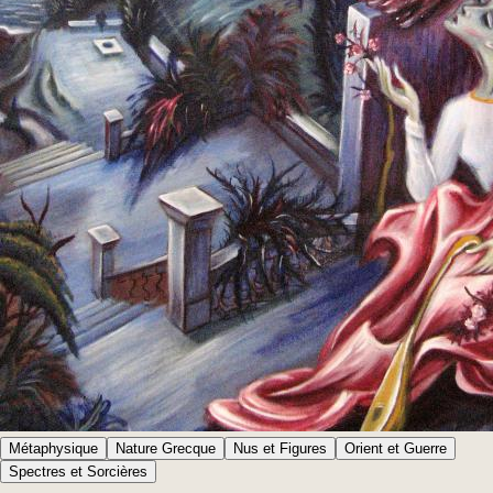
Métaphysique
Nature Grecque
Nus et Figures
Orient et Guerre
Spectres et Sorcières