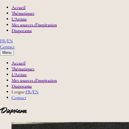
Accueil
Thématiques
L’Artiste
Mes sources d’inspiration
Diaporama
FR
/
EN
Contact
Menu
Accueil
Thématiques
L’Artiste
Mes sources d’inspiration
Diaporama
Langue:
FR
/
EN
Contact
Diaporama